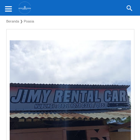
Beranda
❯
Poasia